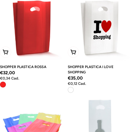
Scegli Le Opzioni
Scegli Le Opzioni
SHOPPER PLASTICA ROSSA
SHOPPER PLASTICA I LOVE
Prezzo
€32,00
SHOPPING
Prezzo
€35,00
Prezzo
€0,34
Cad.
normale
unitario
Prezzo
€0,12
Cad.
normale
unitario