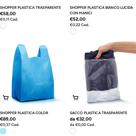
SHOPPER PLASTICA TRASPARENTE
SHOPPER PLASTICA BIANCO LUCIDA
Prezzo
€58,00
CON MANICI
Prezzo
€52,00
Prezzo
€0,11
Cad.
normale
unitario
Prezzo
€0,22
Cad.
normale
unitario
Scegli Le Opzioni
Scegli Le Opzioni
SHOPPER PLASTICA COLOR
SACCO PLASTICA TRASPARENTE
Prezzo
€89,00
Prezzo
da €32,00
Prezzo
Prezzo
€0,37
Cad.
da
€0,02
Cad.
normale
normale
unitario
unitario