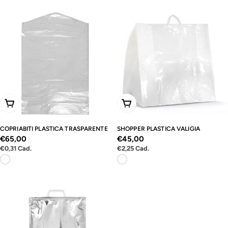
Scegli Le Opzioni
Aggiungi Al Carrello
COPRIABITI PLASTICA TRASPARENTE
SHOPPER PLASTICA VALIGIA
Prezzo
€65,00
Prezzo
€45,00
Prezzo
Prezzo
€0,31
Cad.
€2,25
Cad.
normale
normale
unitario
unitario