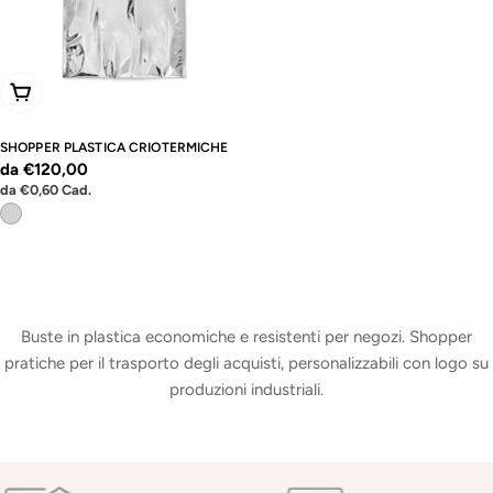
Scegli Le Opzioni
SHOPPER PLASTICA CRIOTERMICHE
Prezzo
da €120,00
Prezzo
da
€0,60
Cad.
normale
unitario
Buste in plastica economiche e resistenti per negozi. Shopper
pratiche per il trasporto degli acquisti, personalizzabili con logo su
produzioni industriali.