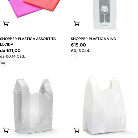
Scegli Le Opzioni
Aggiungi Al Carrello
SHOPPER PLASTICA ASSORTITA
SHOPPER PLASTICA VINO
LUCIDA
Prezzo
€15,00
Prezzo
da €11,00
Prezzo
€0,15
Cad.
normale
unitario
Prezzo
da
€0,14
Cad.
normale
unitario
Scegli Le Opzioni
Scegli Le Opzioni