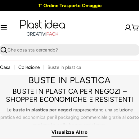
Vai
1° Ordine Trasporto Omaggio
al
contenuto
Ca
Ricerca
Casa
Collezione
Buste in plastica
C
BUSTE IN PLASTICA
O
BUSTE IN PLASTICA PER NEGOZI –
SHOPPER ECONOMICHE E RESISTENTI
L
Le
buste in plastica per negozi
L
rappresentano una soluzione
pratica ed economica per il packaging commerciale grazie al
costo
E
contenuto e alla buona resistenza.
Z
Visualizza Altro
Disponibili in diversi
formati, colori e modelli,
le
buste di plastica